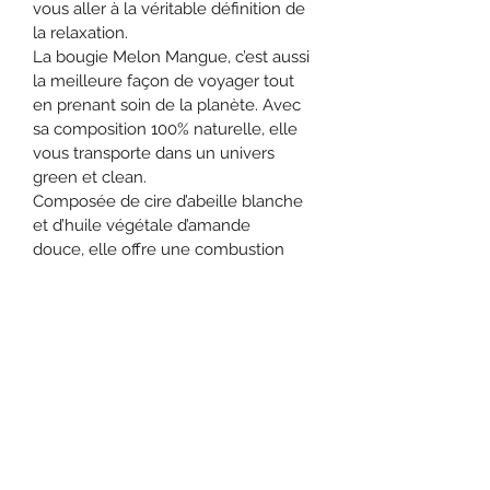
vous aller à la véritable définition de 
la relaxation. 
La bougie Melon Mangue, c’est aussi 
la meilleure façon de voyager tout 
en prenant soin de la planète. Avec 
sa composition 100% naturelle, elle 
vous transporte dans un univers 
green et clean.
Composée de cire d’abeille blanche 
et d’huile végétale d’amande 
douce, elle offre une combustion 
longue durée pour faire durer le 
plaisir. Sa mèche en coton non 
traité est elle-même enduite de cire 
de soja.
Découvrez toute la douceur d’un 
univers olfactif unique.