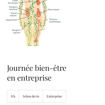
Journée bien-être
en entreprise
Selon
devis
8 h
8
Selon devis
Entreprise
h